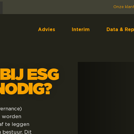
Onze klan
Advies
Interim
Data & Rep
BIJ ESG
NODIG?
vernance)
ij worden
f te leggen
 bestuur. Dit