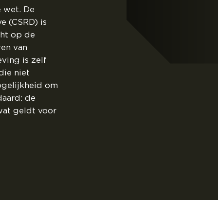
e wet. De
ve (CSRD) is
cht op de
en van
ving is zelf
die niet
ogelijkheid om
daard: de
wat geldt voor