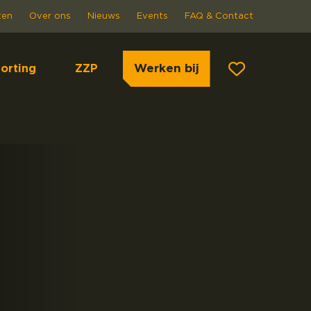
ten
Over ons
Nieuws
Events
FAQ & Contact
Werken bij
orting
ZZP