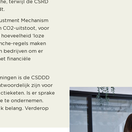
che, terwijl de CSRD
t.
justment Mechanism
n CO2-uitstoot, voor
 hoeveelheid ‘loze
anche-regels maken
n bedrijven om er
et financiële
emingen is de CSDDD
ntwoordelijk zijn voor
ctieketen. Is er sprake
tie te ondernemen.
jk belang. Verderop