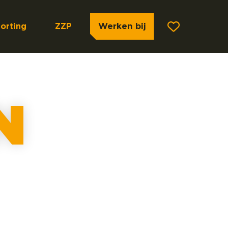
Werken bij
orting
ZZP
N
 wij
ering,