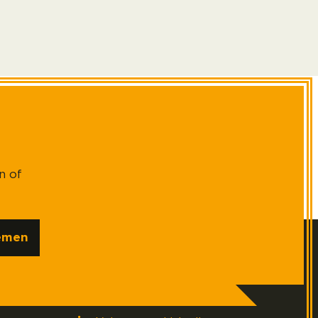
n of
emen
Social media