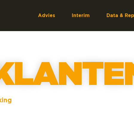
Advies
Interim
Data & Rep
KLANTE
king
lijke specialist of het opzetten van je ESG dashboard:
iteit. Onze klanten waarderen de persoonlijke benad
e zorgvuldigheid waarmee we de juiste professional