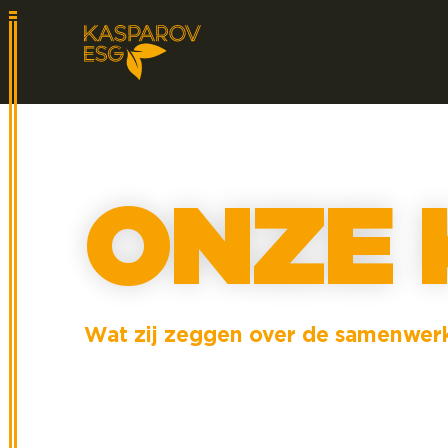
ONZE 
Wat zij zeggen over de samenwer
Of het nu gaat om het leveren van een tijde
denken mee, schakelen snel en leveren kwal
het scherpe inzicht in hun vraagstuk en d