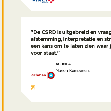
Wij zien het liever intrinsiek: Hoe maak 
"De CSRD is uitgebreid en vraa
afstemming, interpretatie en str
een kans om te laten zien waar j
voor staat."
ACHMEA
Marion Kempeners
De CSRD is uitgebreid en vraagt om afste