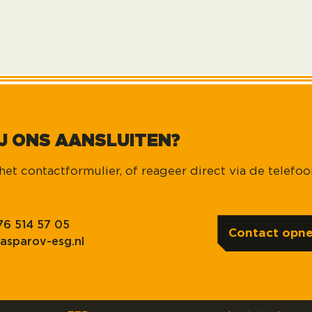
BIJ ONS AANSLUITEN?
et contactformulier, of reageer direct via de telefoo
76 514 57 05
Contact opn
asparov-esg.nl
Kandidaten
Actueel