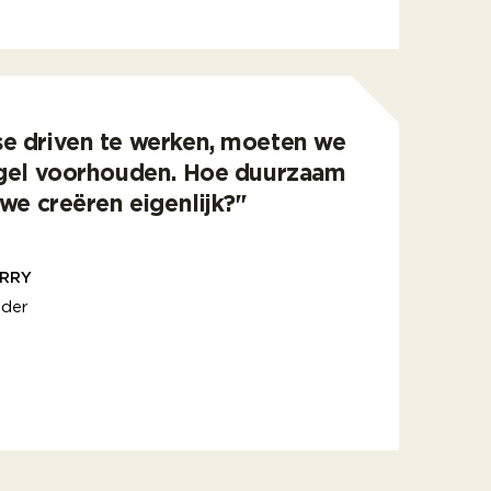
elijk positief?
 Patrick kunnen Asset Managers duurzamere investerin
e driven te werken, moeten we
egel voorhouden. Hoe duurzaam
 we creëren eigenlijk?"
RRY
lder
e laten zien waar je als organisatie voor staat.
en te werken, moeten we onszelf een spiegel voorhou