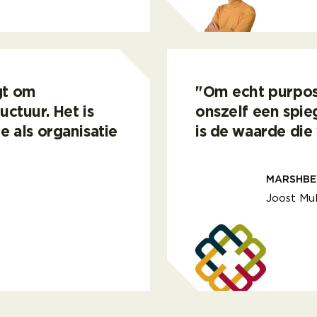
je de impact niet alleen financieel, maar ook maatschapp
Met de inzichten van
gt om
"Om echt purpos
uctuur. Het is
onszelf een spi
e als organisatie
is de waarde die
MARSHBE
Joost Mu
mming, interpretatie en structuur. Het is een kans om t
Om echt purpose driv