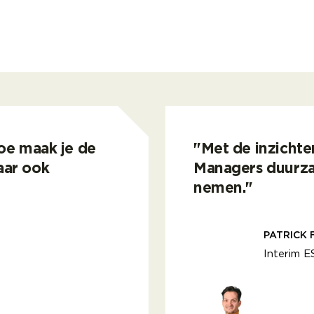
Hoe maak je de
"Met de inzichte
aar ook
Managers duurza
nemen."
PATRICK 
Interim E