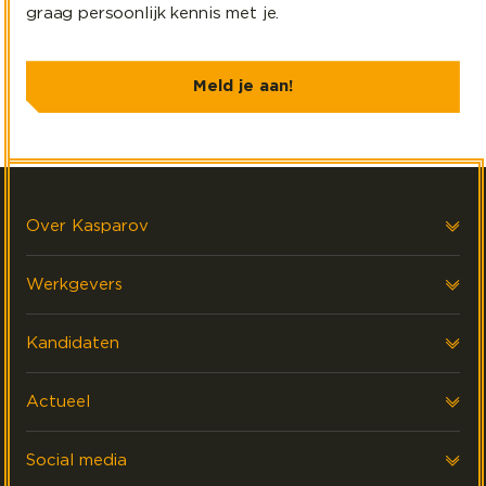
graag persoonlijk kennis met je.
Meld je aan!
Over Kasparov
Over ons
Werkgevers
Onze klanten
Advies
Kandidaten
FAQ & Contact
Data & Reporting
ZZP
Actueel
Interim
Werken Bij
Laatste nieuws
Social media