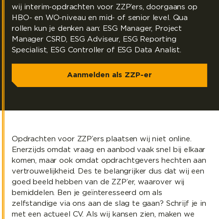
wij interim-opdrachten voor ZZP’ers, doorgaans op
HBO- en WO-niveau en mid- of senior level. Qua
rollen kun je denken aan: ESG Manager, Project
Manager CSRD, ESG Adviseur, ESG Reporting
Specialist, ESG Controller of ESG Data Analist.
Aanmelden als ZZP-er
Opdrachten voor ZZP’ers plaatsen wij niet online.
Enerzijds omdat vraag en aanbod vaak snel bij elkaar
komen, maar ook omdat opdrachtgevers hechten aan
vertrouwelijkheid. Des te belangrijker dus dat wij een
goed beeld hebben van de ZZP’er, waarover wij
bemiddelen. Ben je geïnteresseerd om als
zelfstandige via ons aan de slag te gaan? Schrijf je in
met een actueel CV. Als wij kansen zien, maken we