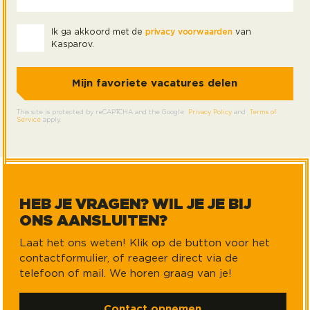
Ik ga akkoord met de
privacy voorwaarden
van
Kasparov.
This site is protected by reCAPTCHA and the Google
Privacy Policy
and
Terms of
Service
apply.
HEB JE VRAGEN? WIL JE JE BIJ
ONS AANSLUITEN?
Laat het ons weten! Klik op de button voor het
contactformulier, of reageer direct via de
telefoon of mail. We horen graag van je!
Contact opnemen