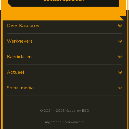
Over Kasparov
Over ons
Werkgevers
Onze klanten
Advies
Kandidaten
FAQ & Contact
Data & Reporting
ZZP
Actueel
Interim
Werken Bij
Laatste nieuws
Social media
Events
Volg ons op LinkedIn
Meest gezocht
© 2024 - 2026 Kasparov ESG
Volg ons op Facebook
Algemene voorwaarden
Volg ons op Instagram