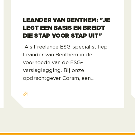
LEANDER VAN BENTHEM: "JE
LEGT EEN BASIS EN BREIDT
DIE STAP VOOR STAP UIT"
Als Freelance ESG-specialist liep
Leander van Benthem in de
voorhoede van de ESG-
verslaglegging. Bij onze
opdrachtgever Coram, een
wereldwijde fabrikant van
badkameraccessoires, zou hij de
CSRD-rapportage opzetten. Toen
de Europese verplichting daartoe
werd uitgesteld, zette het bedrijf
tóch door. En met resultaat: “Je
begint alleen en eindigt met