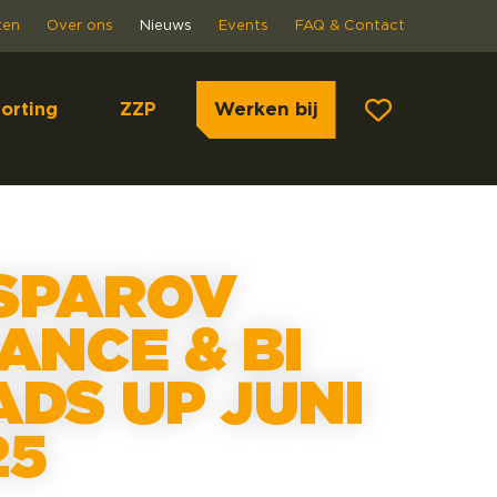
ten
Over ons
Nieuws
Events
FAQ & Contact
Werken bij
orting
ZZP
SPAROV
ANCE & BI
ADS UP JUNI
25