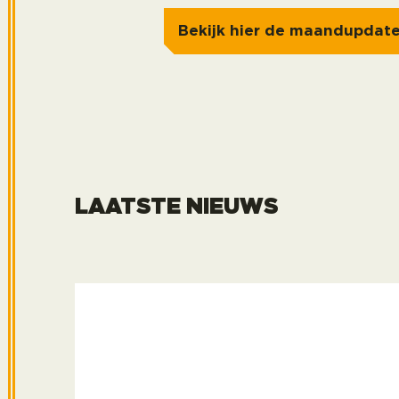
Bekijk hier de maandupdat
LAATSTE NIEUWS
Strategische samenhang met een frisse 