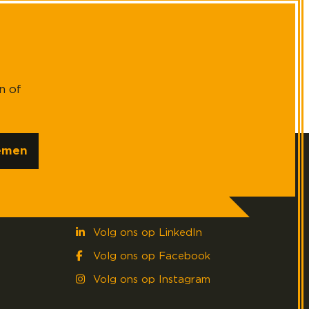
n of
emen
Social media
Volg ons op LinkedIn
Volg ons op Facebook
Volg ons op Instagram