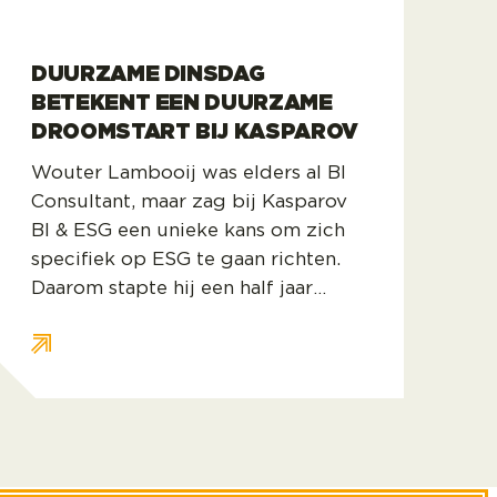
DUURZAME DINSDAG
BETEKENT EEN DUURZAME
DROOMSTART BIJ KASPAROV
Wouter Lambooij was elders al BI
Consultant, maar zag bij Kasparov
BI & ESG een unieke kans om zich
specifiek op ESG te gaan richten.
Daarom stapte hij een half jaar
geleden over. Op dit moment
werkt hij bij bouwbedrijf Vrolijk,
aan een opdracht die voor hem de
sweet spot van zijn voorkeuren
raakt: een dataplatform bouwen en
ESG-rapportages ontwikkelen.