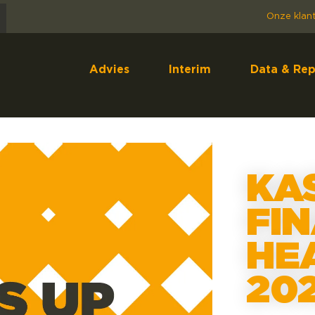
Onze klan
Advies
Interim
Data & Rep
KA
FIN
HE
20