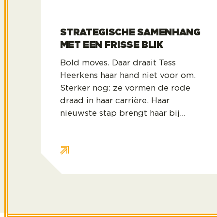
STRATEGISCHE SAMENHANG
MET EEN FRISSE BLIK
Bold moves. Daar draait Tess
Heerkens haar hand niet voor om.
Sterker nog: ze vormen de rode
draad in haar carrière. Haar
nieuwste stap brengt haar bij
Kasparov Finance & BI, waar ze 1
december start in de gloednieuwe
rol van Director People & Culture.
Eén ding weet ze zeker: “Er staat
veel te gebeuren.” In de warme,
ambitieuze cultuur die ze met
Kasparov associeert, ziet ze vooral
kansen voor een prachtige