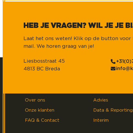
toekomst.
HEB JE VRAGEN? WIL JE JE 
Laat het ons weten! Klik op de button voor h
mail. We horen graag van je!
Liesbosstraat 45
+31(0)
4813 BC Breda
info@k
Over Kasparov
Werkgevers
Over ons
Advies
Onze klanten
Data & Reporting
FAQ & Contact
Interim