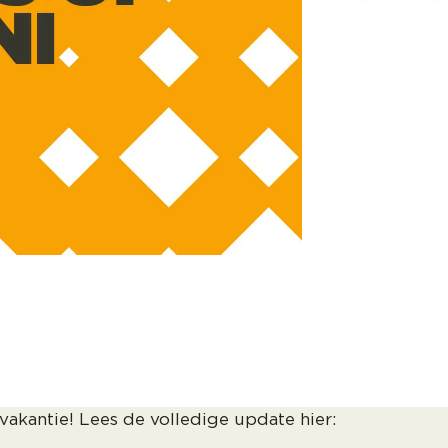
Summer is c
deze Heads 
nog even he
onze 15e ve
ontwikkelin
1
min. le
vakantie! Lees de volledige update hier: