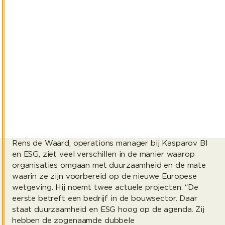
de weg vooruit voor je klanten en je medewerkers.
Maar hoe maak je het concreet? En hoe doe je dat in
overeenstemming met de Corporate Sustainability
Reporting Directive (CSRD)? Je wilt gezond groeien
en schaalbaar sturen op duurzaamheid. Dat kán, met
Kasparov ESG als partner op gebied van ESG advies,
data processing en reporting.
1
min. leestijd
Rens de Waard, operations manager bij Kasparov BI
en ESG, ziet veel verschillen in de manier waarop
organisaties omgaan met duurzaamheid en de mate
waarin ze zijn voorbereid op de nieuwe Europese
wetgeving. Hij noemt twee actuele projecten: “De
eerste betreft een bedrijf in de bouwsector. Daar
staat duurzaamheid en ESG hoog op de agenda. Zij
hebben de zogenaamde dubbele