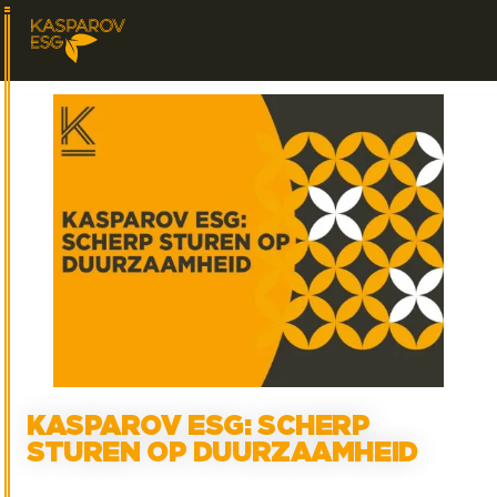
KASPAROV ESG: SCHERP
STUREN OP DUURZAAMHEID
Je wilt werk maken van duurzaamheid. Want dat is