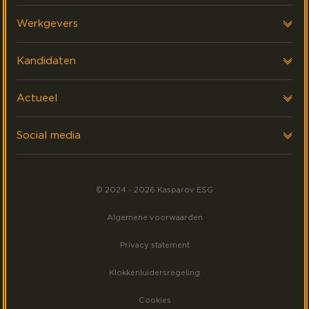
Over ons
Werkgevers
Onze klanten
Advies
Kandidaten
FAQ & Contact
Data & Reporting
ZZP
Actueel
Interim
Werken Bij
Laatste nieuws
Social media
Events
Volg ons op LinkedIn
Meest gezocht
© 2024 - 2026 Kasparov ESG
Volg ons op Facebook
Algemene voorwaarden
Volg ons op Instagram
Privacy statement
Klokkenluidersregeling
Cookies