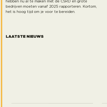
hebben nu al te maken met de CSRD en grote
bedrijven moeten vanaf 2025 rapporteren. Kortom,
het is hoog tijd om je voor te bereiden.
LAATSTE NIEUWS
Strategische samenhang met een frisse blik
Leand